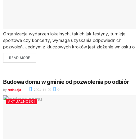
Organizacja wydarzeń lokalnych, takich jak festyny, turnieje
sportowe czy koncerty, wymaga uzyskania odpowiednich
pozwoleń. Jednym z kluczowych kroków jest złożenie wniosku o
zezwolenie na organizację imprezy masowej. Wniosek ten
READ MORE
należy...
Budowa domu w gminie od pozwolenia po odbiór
by
redakcja
2024-11-20
0
AKTUALNOŚCI