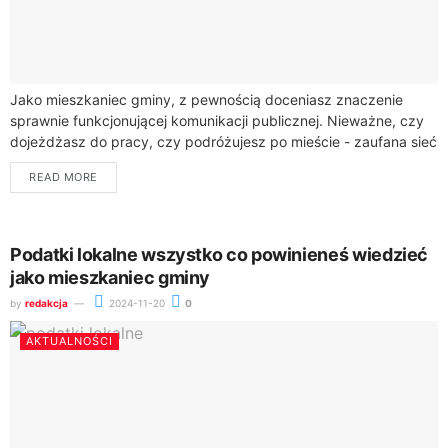
Jako mieszkaniec gminy, z pewnością doceniasz znaczenie
sprawnie funkcjonującej komunikacji publicznej. Nieważne, czy
dojeżdżasz do pracy, czy podróżujesz po mieście - zaufana sieć
autobusów, tramwajów i trolejbusów ułatwia Ci codzienne...
READ MORE
Podatki lokalne wszystko co powinieneś wiedzieć
jako mieszkaniec gminy
by
redakcja
2024-11-20
0
AKTUALNOŚCI