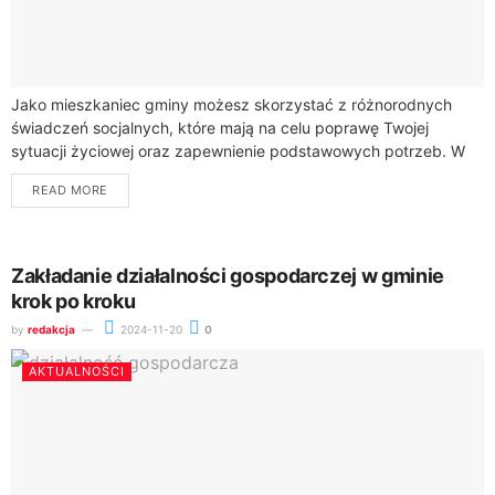
Jako mieszkaniec gminy możesz skorzystać z różnorodnych
świadczeń socjalnych, które mają na celu poprawę Twojej
sytuacji życiowej oraz zapewnienie podstawowych potrzeb. W
tym przewodniku poznasz szczegóły dotyczące dostępnych
READ MORE
form wsparcia,...
Zakładanie działalności gospodarczej w gminie
krok po kroku
by
redakcja
2024-11-20
0
AKTUALNOŚCI