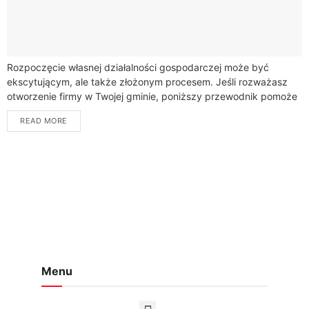
Rozpoczęcie własnej działalności gospodarczej może być
ekscytującym, ale także złożonym procesem. Jeśli rozważasz
otworzenie firmy w Twojej gminie, poniższy przewodnik pomoże
Ci zrozumieć niezbędne kroki, które musisz podjąć, aby w...
READ MORE
Menu