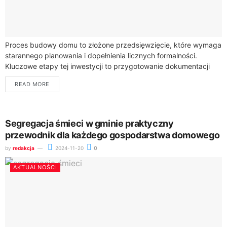
Proces budowy domu to złożone przedsięwzięcie, które wymaga
starannego planowania i dopełnienia licznych formalności.
Kluczowe etapy tej inwestycji to przygotowanie dokumentacji
projektowej, uzyskanie pozwolenia na budowę, realizacja prac
READ MORE
budowlanych, podłączenie...
Segregacja śmieci w gminie praktyczny
przewodnik dla każdego gospodarstwa domowego
by
redakcja
2024-11-20
0
AKTUALNOŚCI