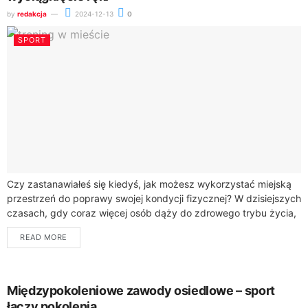
by
redakcja
2024-12-13
0
SPORT
Czy zastanawiałeś się kiedyś, jak możesz wykorzystać miejską
przestrzeń do poprawy swojej kondycji fizycznej? W dzisiejszych
czasach, gdy coraz więcej osób dąży do zdrowego trybu życia,
miejskie przestrzenie stają się...
READ MORE
Międzypokoleniowe zawody osiedlowe – sport
łączy pokolenia