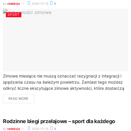
by
redakcja
2024-12-13
0
SPORT
Zimowe miesiące nie muszą oznaczać rezygnacji z integracji i
spędzania czasu na świeżym powietrzu. Zamiast tego możesz
odkryć liczne ekscytujące zimowe aktywności, które dostarczą
Ci niezapomnianych wrażeń. Od wyjątkowych kuligów...
READ MORE
Rodzinne biegi przełajowe – sport dla każdego
by
redakcja
2024-12-13
0