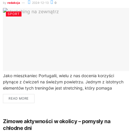
by
redakcja
2024-12-13
0
SPORT
Jako mieszkaniec Portugalii, wielu z nas docenia korzyści
płynące z ćwiczeń na świeżym powietrzu. Jednym z istotnych
elementów tych treningów jest stretching, który pomaga
poprawić mobilność i elastyczność naszego ciała....
READ MORE
Zimowe aktywności w okolicy – pomysły na
chłodne dni