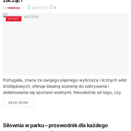
zacząć?
by
redakcja
2024-12-13
0
SPORT
Portugalia, znana ze swojego pięknego wybrzeża i licznych wód
śródlądowych, oferuje idealną scenerię do odkrywania i
delektowania się sportami wodnymi. Niezależnie od tego, czy
jesteś początkującym, czy doświadczonym entuzjastą, istnieje...
READ MORE
Siłownia w parku – przewodnik dla każdego