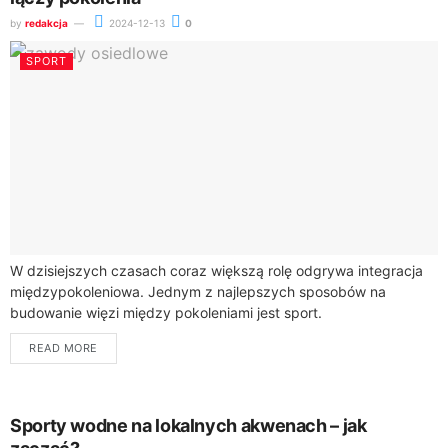
by
redakcja
2024-12-13
0
SPORT
W dzisiejszych czasach coraz większą rolę odgrywa integracja
międzypokoleniowa. Jednym z najlepszych sposobów na
budowanie więzi między pokoleniami jest sport.
Międzypokoleniowe zawody osiedlowe to doskonała okazja, aby
READ MORE
łączyć mieszkańców w...
Sporty wodne na lokalnych akwenach – jak