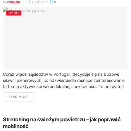
by
redakcja
2024-12-13
0
SPORT
Coraz więcej sąsiedztw w Portugalii decyduje się na budowę
siłowni plenerowych, co odzwierciedla rosnące zainteresowanie
tą formą aktywności wśród lokalnej społeczności. Te bezpłatne
obiekty są atrakcyjną alternatywą dla tradycyjnych klubów...
READ MORE
Stretching na świeżym powietrzu – jak poprawić
mobilność