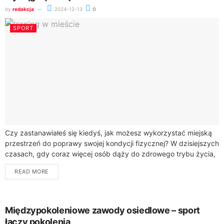
by
redakcja
2024-12-13
0
SPORT
Czy zastanawiałeś się kiedyś, jak możesz wykorzystać miejską
przestrzeń do poprawy swojej kondycji fizycznej? W dzisiejszych
czasach, gdy coraz więcej osób dąży do zdrowego trybu życia,
miejskie przestrzenie stają się...
READ MORE
Międzypokoleniowe zawody osiedlowe – sport
łączy pokolenia