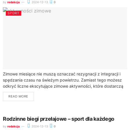
by
redakcja
2024-12-13
0
SPORT
Zimowe miesiące nie muszą oznaczać rezygnacji z integracji i
spędzania czasu na świeżym powietrzu. Zamiast tego możesz
odkryć liczne ekscytujące zimowe aktywności, które dostarczą
Ci niezapomnianych wrażeń. Od wyjątkowych kuligów...
READ MORE
Rodzinne biegi przełajowe – sport dla każdego
by
redakcja
2024-12-13
0