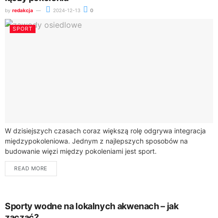
by
redakcja
2024-12-13
0
SPORT
W dzisiejszych czasach coraz większą rolę odgrywa integracja
międzypokoleniowa. Jednym z najlepszych sposobów na
budowanie więzi między pokoleniami jest sport.
Międzypokoleniowe zawody osiedlowe to doskonała okazja, aby
READ MORE
łączyć mieszkańców w...
Sporty wodne na lokalnych akwenach – jak
zacząć?