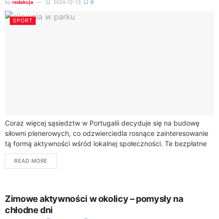
by
redakcja
2024-12-13
0
SPORT
Coraz więcej sąsiedztw w Portugalii decyduje się na budowę
siłowni plenerowych, co odzwierciedla rosnące zainteresowanie
tą formą aktywności wśród lokalnej społeczności. Te bezpłatne
obiekty są atrakcyjną alternatywą dla tradycyjnych klubów...
READ MORE
Zimowe aktywności w okolicy – pomysły na
chłodne dni