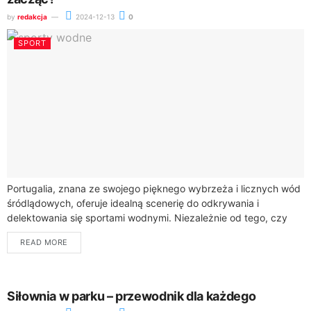
by
redakcja
2024-12-13
0
SPORT
Portugalia, znana ze swojego pięknego wybrzeża i licznych wód
śródlądowych, oferuje idealną scenerię do odkrywania i
delektowania się sportami wodnymi. Niezależnie od tego, czy
jesteś początkującym, czy doświadczonym entuzjastą, istnieje...
READ MORE
Siłownia w parku – przewodnik dla każdego