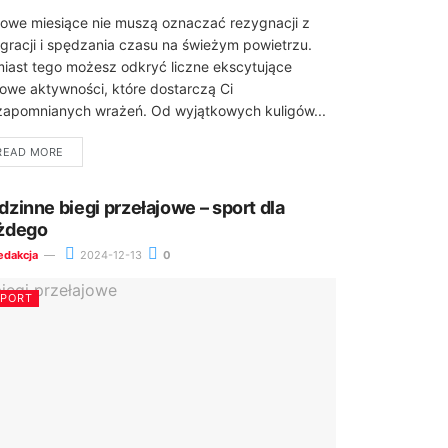
owe miesiące nie muszą oznaczać rezygnacji z
egracji i spędzania czasu na świeżym powietrzu.
iast tego możesz odkryć liczne ekscytujące
owe aktywności, które dostarczą Ci
zapomnianych wrażeń. Od wyjątkowych kuligów...
READ MORE
dzinne biegi przełajowe – sport dla
żdego
edakcja
2024-12-13
0
SPORT