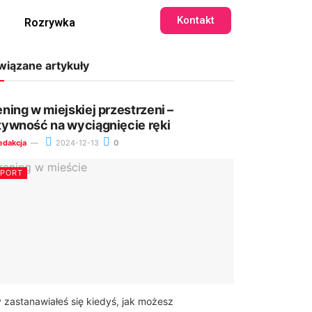
Kontakt
Rozrywka
wiązane artykuły
ening w miejskiej przestrzeni –
tywność na wyciągnięcie ręki
edakcja
2024-12-13
0
SPORT
 zastanawiałeś się kiedyś, jak możesz