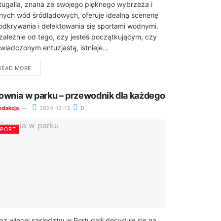
tugalia, znana ze swojego pięknego wybrzeża i
znych wód śródlądowych, oferuje idealną scenerię
odkrywania i delektowania się sportami wodnymi.
zależnie od tego, czy jesteś początkującym, czy
wiadczonym entuzjastą, istnieje...
READ MORE
łownia w parku – przewodnik dla każdego
edakcja
2024-12-13
0
SPORT
az więcej sąsiedztw w Portugalii decyduje się na