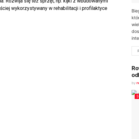
a. Rozwija się też sprzęt, np. kijki z wbudowanymi
ściej wykorzystywany w rehabilitacji i profilaktyce
Bie
któ
wie
dos
inte
Ro
od
by
r