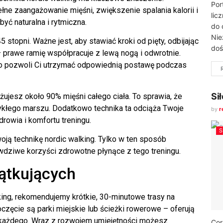
Por
e zaangażowanie mięśni, zwiększenie spalania kalorii i
lic
yć naturalna i rytmiczna.
do 
Nie
 stopni. Ważne jest, aby stawiać kroki od pięty, odbijając
doś
– prawe ramię współpracuje z lewą nogą i odwrotnie.
to pozwoli Ci utrzymać odpowiednią postawę podczas
Si
żujesz około 90% mięśni całego ciała. To sprawia, że
wykłego marszu. Dodatkowo technika ta odciąża Twoje
by
r
rowia i komfortu treningu.
woją technikę nordic walking. Tylko w ten sposób
dziwe korzyści zdrowotne płynące z tego treningu.
zątkujących
king, rekomendujemy krótkie, 30-minutowe trasy na
zęcie są parki miejskie lub ścieżki rowerowe – oferują
la każdego. Wraz z rozwojem umiejętności możesz
Cor