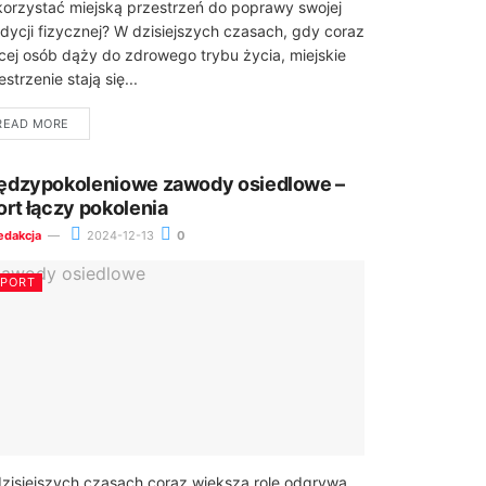
orzystać miejską przestrzeń do poprawy swojej
dycji fizycznej? W dzisiejszych czasach, gdy coraz
cej osób dąży do zdrowego trybu życia, miejskie
estrzenie stają się...
READ MORE
ędzypokoleniowe zawody osiedlowe –
ort łączy pokolenia
edakcja
2024-12-13
0
SPORT
zisiejszych czasach coraz większą rolę odgrywa