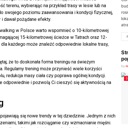
 terenu, wybierając na przykład trasy w lesie lub na
bud
ros
do swojego poziomu zaawansowania i kondycji fizycznej,
lok
 i dawał pożądane efekty.
atr
 walking w Polsce warto wspomnieć o 10-kilometrowej
ymagającej 15-kilometrowej ścieżce w Tatrach oraz 12-
 dla każdego może znaleźć odpowiednie lokalne trasy,
St
po
taj, że to doskonała forma treningu na świeżym
by
r
a. Regularny trening może przynieść wiele korzyści
u, redukcja masy ciała czy poprawa ogólnej kondycji.
bie odpowiednie i pozwolą Ci cieszyć się aktywnością na
g
pojawiają się nowe trendy w tej dziedzinie. Jednym z nich
czeniami, takimi jak rozciąganie czy wzmacnianie mięśni.