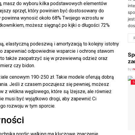
ng, masz do wyboru kilka podstawowych elementów
int
niejszy sprzęt, który powinien być dostosowany do
spo
ków powinna wynosić około 68% Twojego wzrostu w
jes
kownikiem, możesz sięgnąć po kijki o długości 72%
dos
ą, elastyczną podeszwą i amortyzacją to kolejny istotny
nno zapewniać odpowiednie wsparcie i ochronę stawom
Sp
to także zaopatrzyć się w przewiewną odzież oraz
za
omierz czy bidon.
by
r
iale cenowym 190-250 zł. Takie modele oferują dobrą
wania. Jeśli z czasem poczujesz się pewniej, możesz
 z włókna węglowego, które są lżejsze, ale również
nie musi być wyjątkowo drogi, aby zapewnić Ci
ego rozwoju w tym sporcie.
wności
echnika nordic walking ma kluczowe znaczenie.