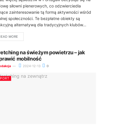
owę siłowni plenerowych, co odzwierciedla
nące zainteresowanie tą formą aktywności wśród
alnej społeczności. Te bezpłatne obiekty są
akcyjną alternatywą dla tradycyjnych klubów...
READ MORE
retching na świeżym powietrzu – jak
prawić mobilność
edakcja
2024-12-13
0
SPORT