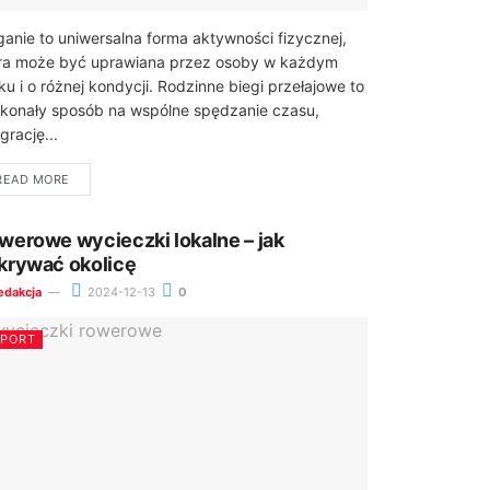
ganie to uniwersalna forma aktywności fizycznej,
ra może być uprawiana przez osoby w każdym
ku i o różnej kondycji. Rodzinne biegi przełajowe to
konały sposób na wspólne spędzanie czasu,
grację...
READ MORE
werowe wycieczki lokalne – jak
krywać okolicę
edakcja
2024-12-13
0
SPORT