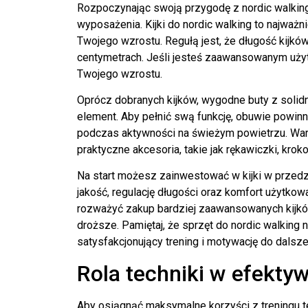
Rozpoczynając swoją przygodę z nordic walki
wyposażenia. Kijki do nordic walking to najważ
Twojego wzrostu. Regułą jest, że długość kij
centymetrach. Jeśli jesteś zaawansowanym użyt
Twojego wzrostu.
Oprócz dobranych kijków, wygodne buty z solidn
element. Aby pełnić swą funkcję, obuwie powi
podczas aktywności na świeżym powietrzu. War
praktyczne akcesoria, takie jak rękawiczki, krok
Na start możesz zainwestować w kijki w przedz
jakość, regulację długości oraz komfort użytko
rozważyć zakup bardziej zaawansowanych kijków
droższe. Pamiętaj, że sprzęt do nordic walking 
satysfakcjonujący trening i motywację do dalsz
Rola techniki w efekty
Aby osiągnąć maksymalne korzyści z treningu t