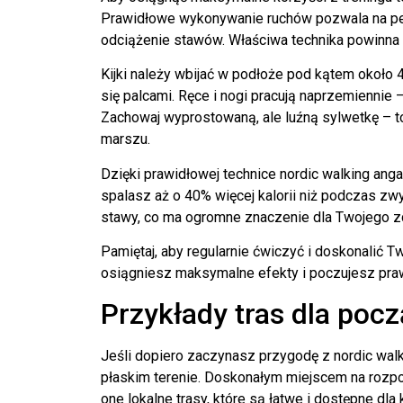
Prawidłowe wykonywanie ruchów pozwala na pełn
odciążenie stawów. Właściwa technika powinna b
Kijki należy wbijać w podłoże pod kątem około 45
się palcami. Ręce i nogi pracują naprzemiennie 
Zachowaj wyprostowaną, ale luźną sylwetkę – 
marszu.
Dzięki prawidłowej technice nordic walking anga
spalasz aż o 40% więcej kalorii niż podczas z
stawy, co ma ogromne znaczenie dla Twojego zd
Pamiętaj, aby regularnie ćwiczyć i doskonalić T
osiągniesz maksymalne efekty i poczujesz praw
Przykłady tras dla poc
Jeśli dopiero zaczynasz przygodę z nordic wal
płaskim terenie. Doskonałym miejscem na rozpoc
one lokalne trasy, które są łatwe i dostępne d