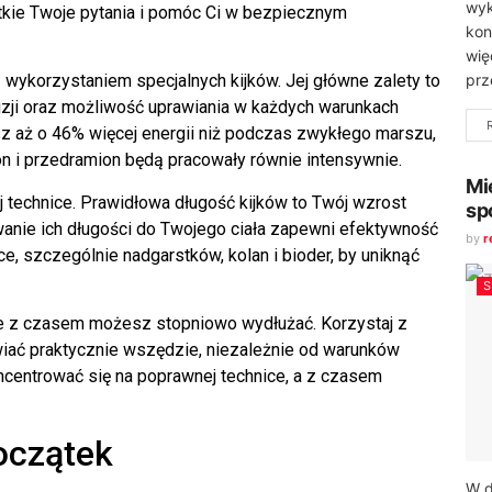
wyk
tkie Twoje pytania i pomóc Ci w bezpiecznym
kon
wię
prz
 wykorzystaniem specjalnych kijków. Jej główne zalety to
uzji oraz możliwość uprawiania w każdych warunkach
z aż o 46% więcej energii niż podczas zwykłego marszu,
ion i przedramion będą pracowały równie intensywnie.
Mi
 technice. Prawidłowa długość kijków to Twój wzrost
sp
nie ich długości do Twojego ciała zapewni efektywność
by
r
ce, szczególnie nadgarstków, kolan i bioder, by uniknąć
re z czasem możesz stopniowo wydłużać. Korzystaj z
wiać praktycznie wszędzie, niezależnie od warunków
centrować się na poprawnej technice, a z czasem
oczątek
W d