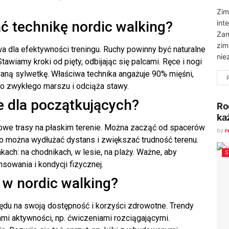
Zim
 technikę nordic walking?
int
Zam
zim
wa dla efektywności treningu. Ruchy powinny być naturalne
nie
tawiamy kroki od pięty, odbijając się palcami. Ręce i nogi
ną sylwetkę. Właściwa technika angażuje 90% mięśni,
do zwykłego marszu i odciąża stawy.
e dla początkujących?
Ro
ka
towe trasy na płaskim terenie. Można zacząć od spacerów
by
r
o można wydłużać dystans i zwiększać trudność terenu.
ach: na chodnikach, w lesie, na plaży. Ważne, aby
owania i kondycji fizycznej.
 w nordic walking?
ędu na swoją dostępność i korzyści zdrowotne. Trendy
ami aktywności, np. ćwiczeniami rozciągającymi.