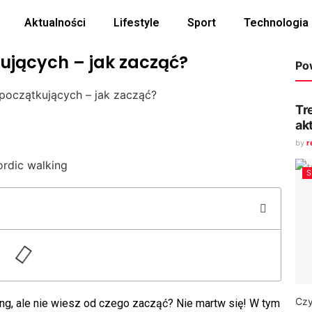
Aktualności
Lifestyle
Sport
Technologia
ujących – jak zacząć?
Po
 początkujących – jak zacząć?
Tr
ak
by
r
Czy
ng, ale nie wiesz od czego zacząć? Nie martw się! W tym