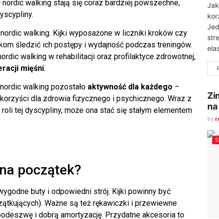
nordic walking stają się coraz bardziej powszechne,
Jak
yscypliny.
kor
Jed
nordic walking. Kijki wyposażone w liczniki kroków czy
str
ikom śledzić ich postępy i wydajność podczas treningów.
ela
dic walking w rehabilitacji oraz profilaktyce zdrowotnej,
racji mięśni
.
y nordic walking pozostało
aktywność dla każdego
–
Zi
orzyści dla zdrowia fizycznego i psychicznego. Wraz z
na
roli tej dyscypliny, może ona stać się stałym elementem
by
r
 na początek?
wygodne buty i odpowiedni strój. Kijki powinny być
ątkujących). Ważne są też rękawiczki i przewiewne
podeszwę i dobrą amortyzację. Przydatne akcesoria to